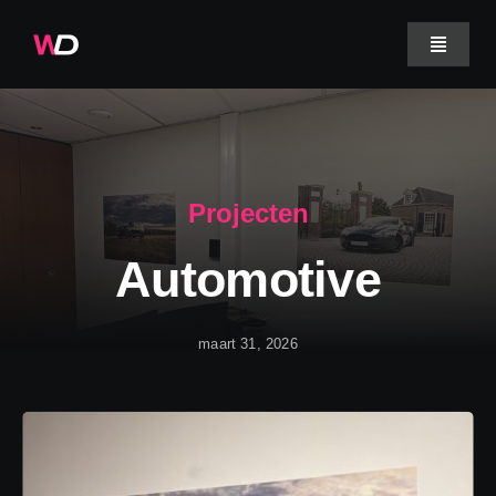
Skip
to
Toggle
Navigat
content
Projecten
Werkwijze
Projecten
Automotive
Over ons
Veelgestelde vragen
maart 31, 2026